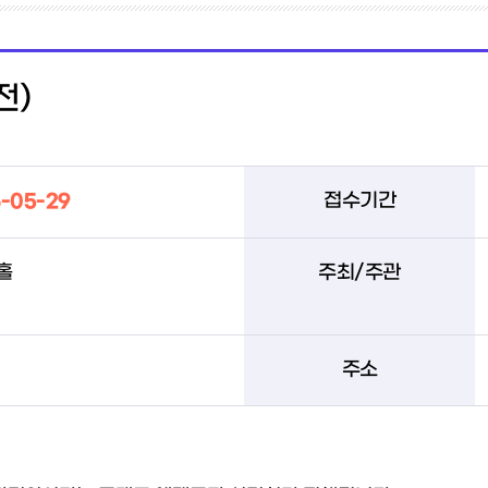
전)
-05-29
접수기간
홀
주최/주관
주소