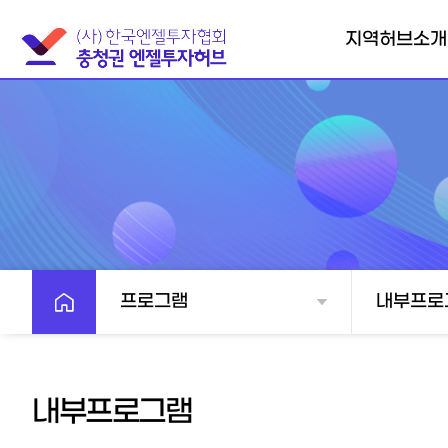
지역허브소개
충청권엔젤투자허
브
협의회소개
찾아오시는길
프로그램
내부프로
내부프로그램