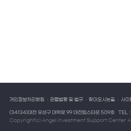
개인정보처리방침
관렵법령 및 법규
찾아오시는길
사이
(34134)대전 유성구 대학로 99 대전팁스타운 509호
TEL 
Copyright(c) Angel Investment Support Center Al