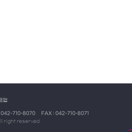
트맵
:
042-710-8070
FAX : 042-710-8071
l right reserved