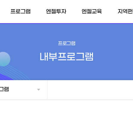
프로그램
엔젤투자
엔젤교육
지역펀
내부프로그램
엔젤클럽
엔젤교육소개
펀드소
개인투자조합
외부프로그램
엔젤교육일정
포트폴리
프로그램
전문개인투자자
내부프로그램
벤처투자마트
매칭펀드
그램
TIPS
투자확인서
소득공제 계산기